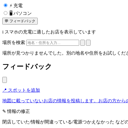
⚡
充電
🖥️
パソコン
💬
フィードバック
i
スマホの充電に適したお店を表示しています
場所を検索
場所が見つかりませんでした。別の地名や住所をお試しくだ
フィードバック
📍 スポットを追加
地図に載っていないお店の情報を投稿します。お店の方から
✎ 情報の修正
閉店していた/情報が間違っている/電源つかえなかった な